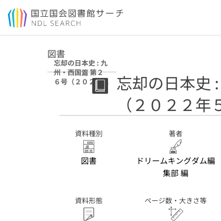
本文へ移動
図書
忘却の日本史 : 九
州・西国篇 第２
忘却の日本史 
６号（２０２２年
５月号）
（２０２２年
資料種別
著者
図書
ドリームキングダム編
集部 編
資料形態
ページ数・大きさ等