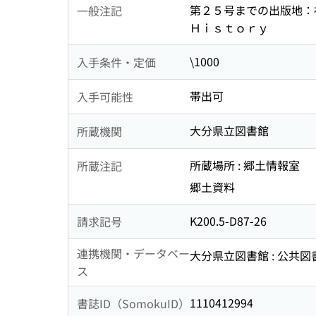
第２５号までの出版地：
一般注記
Ｈｉｓｔｏｒｙ
\1000
入手条件・定価
帯出可
入手可能性
大分県立図書館
所蔵機関
所蔵場所 : 郷土情報室
所蔵注記
郷土資料
K200.5-D87-26
請求記号
連携機関・データベー
大分県立図書館 : 公共
ス
1110412994
書誌ID（SomokuID）