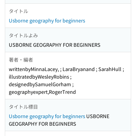
タイトル
Usborne geography for beginners
タイトルよみ
USBORNE GEOGRAPHY FOR BEGINNERS
著者・編者
writtenbyMinnaLacey, ; LaraBryanand ; SarahHull ;
illustratedbyWesleyRobins ;
designedbySamuelGorham ;
geographyexpert,RogerTrend
タイトル標目
Usborne geography for beginners
USBORNE
GEOGRAPHY FOR BEGINNERS