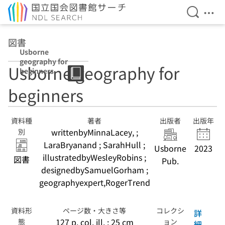
検索を開
メニ
本文へ移動
図書
Usborne
geography for
Usborne geography for
beginners
beginners
資料種
著者
出版者
出版年
writtenbyMinnaLacey, ;
別
LaraBryanand ; SarahHull ;
Usborne
2023
illustratedbyWesleyRobins ;
図書
Pub.
designedbySamuelGorham ;
geographyexpert,RogerTrend
資料形
ページ数・大きさ等
コレクシ
詳
127 p. col. ill. ; 25 cm
態
ョン
細