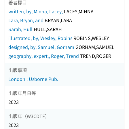
著者標目
written, by, Minna, Lacey,
LACEY,MINNA
Lara, Bryan, and
BRYAN,LARA
Sarah, Hull
HULL,SARAH
illustrated, by, Wesley, Robins
ROBINS,WESLEY
designed, by, Samuel, Gorham
GORHAM,SAMUEL
geography, expert,, Roger, Trend
TREND,ROGER
出版事項
London : Usborne Pub.
出版年月日等
2023
出版年（W3CDTF）
2023