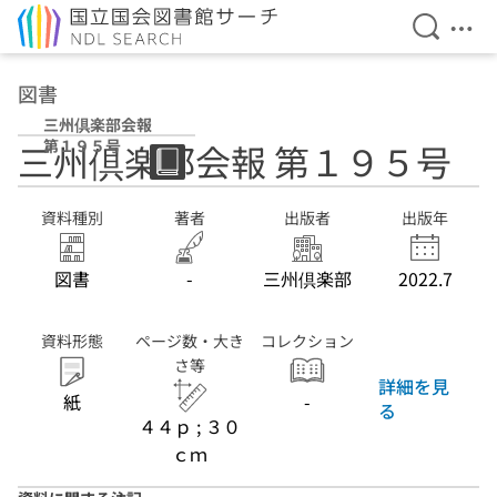
検索を開
メニ
本文へ移動
図書
三州倶楽部会報
第１９５号
三州倶楽部会報 第１９５号
資料種別
著者
出版者
出版年
図書
-
三州倶楽部
2022.7
資料形態
ページ数・大き
コレクション
さ等
詳細を見
紙
-
る
４４ｐ ; ３０
ｃｍ