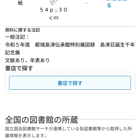
紙
-
る
５４ｐ ; ３０
ｃｍ
資料に関する注記
一般注記：
令和５年度　都城島津伝承館特別展図録　島津荘誕生千年
記念展
文献あり，年表あり
書店で探す
書店で探す
全国の図書館の所蔵
国立国会図書館サーチが連携している各図書館等から取得した所
蔵情報を表示します。