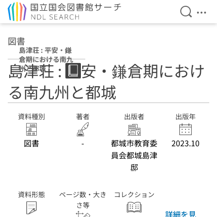
検索を開
メニ
本文へ移動
図書
島津荘 : 平安・鎌
倉期における南九
島津荘 : 平安・鎌倉期におけ
州と都城
る南九州と都城
資料種別
著者
出版者
出版年
図書
-
都城市教育委
2023.10
員会都城島津
邸
資料形態
ページ数・大き
コレクション
さ等
詳細を見