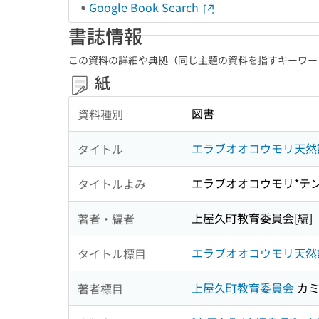
Google Book Search
書誌情報
この資料の詳細や典拠（同じ主題の資料を指すキーワー
紙
図書
資料種別
エラブオオコウモリ天然
タイトル
エラブオオコウモリ*テン
タイトルよみ
上屋久町教育委員会[編]
著者・編者
エラブオオコウモリ天然
タイトル標目
上屋久町教育委員会
カミ
著者標目