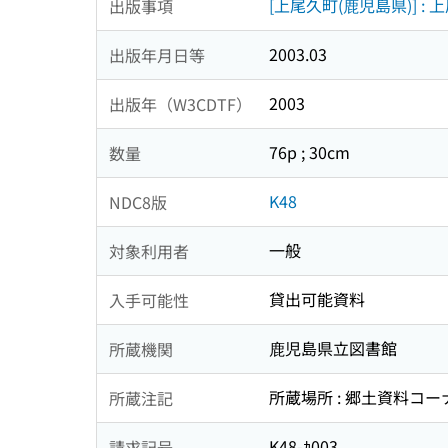
[上尾久町(鹿児島県)] :
出版事項
2003.03
出版年月日等
2003
出版年（W3CDTF）
76p ; 30cm
数量
K48
NDC8版
一般
対象利用者
貸出可能資料
入手可能性
鹿児島県立図書館
所蔵機関
所蔵場所 : 郷土資料コー
所蔵注記
K48-ｶ003
請求記号