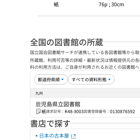
紙
76p ; 30cm
全国の図書館の所蔵
国立国会図書館サーチが連携している各図書館等から取
所蔵館、利用可否等の詳細・最新状況は情報提供元の各
料の利用方法は、ご自身が利用されるお近くの図書館
九州
鹿児島県立図書館
紙
K48-ｶ003
0130876592
請求記号：
図書登録番号：
書店で探す
日本の古本屋