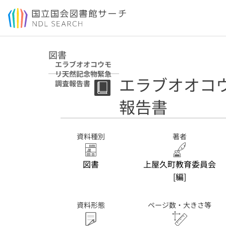
本文へ移動
図書
エラブオオコウモ
リ天然記念物緊急
エラブオオコ
調査報告書
報告書
資料種別
著者
図書
上屋久町教育委員会
[編]
資料形態
ページ数・大きさ等