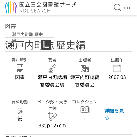
検索を開
メニ
本文へ移動
図書
瀬戸内町誌 歴史
編
瀬戸内町誌 歴史編
資料種別
著者
出版者
出版年
図書
瀬戸内町誌編
瀬戸内町誌編
2007.03
纂委員会編
纂委員会
資料形態
ページ数・大き
コレクション
さ等
詳細を見
る
紙
-
835p ; 27cm