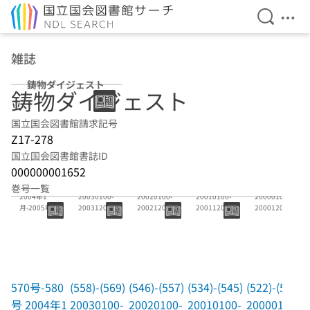
検索を開
メニ
本文へ移動
雑誌
鋳物ダイジェスト
鋳物ダイジェスト
国立国会図書館請求記号
Z17-278
国立国会図書館書誌ID
000000001652
570号-580号
(558)-(569)
(546)-(557)
(534)-(545)
(522)-(533)
巻号一覧
2004年1
20030100-
20020100-
20010100-
20000100-
月-2005年5
20031200
20021200
20011200
20001200
月 (以後廃刊)
570号-580
(558)-(569)
(546)-(557)
(534)-(545)
(522)-(533)
号 2004年1
20030100-
20020100-
20010100-
20000100-