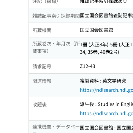
雑誌記事索引採録あり
注記（採録）
国立国会図書館雑誌記事索引 2
雑誌記事索引採録期間
国立国会図書館
所蔵機関
所蔵巻次・年月次（所
1冊 (大正8年)-5冊 (大正12年) 
蔵事項）
34, 35巻, 40巻2号)
Z12-43
請求記号
複製資料 : 英文学研究
関連情報
https://ndlsearch.ndl.
派生後 : Studies in Englis
改題後
https://ndlsearch.ndl.
連携機関・データベー
国立国会図書館 : 国立