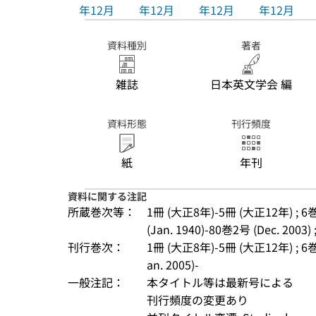
年12月
年12月
年12月
年12月
資料種別
著者
雑誌
日本英文学会 編
資料形態
刊行頻度
紙
年刊
資料に関する注記
所蔵巻次等：
1冊 (大正8年)-5冊 (大正12年) ; 6巻1号
(Jan. 1940)-80巻2号 (Dec. 2003) 
刊行巻次：
1冊 (大正8年)-5冊 (大正12年) ; 6巻1号
an. 2005)-
一般注記：
本タイトル等は最新号による
刊行頻度の変更あり