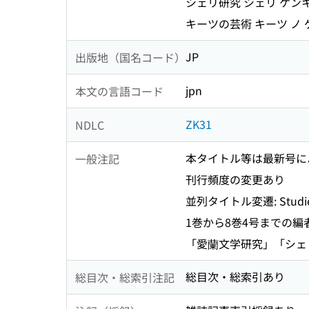
シェリ研究 シェリ ケン
キーツの芸術 キーツ ノ
JP
出版地（国名コード）
jpn
本文の言語コード
ZK31
NDLC
本タイトル等は最新号に
一般注記
刊行頻度の変更あり
並列タイトル変遷: Studies by 
1巻から8巻4号までの編
「愛蘭文学研究」「シェ
総目次・総索引あり
総目次・総索引注記