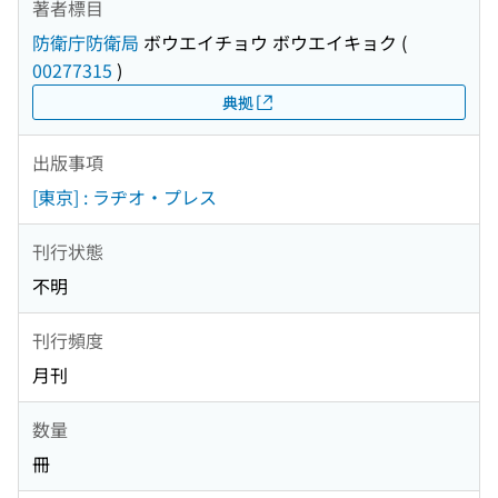
著者標目
防衛庁防衛局
ボウエイチョウ ボウエイキョク
(
00277315
)
典拠
出版事項
[東京] : ラヂオ・プレス
刊行状態
不明
刊行頻度
月刊
数量
冊