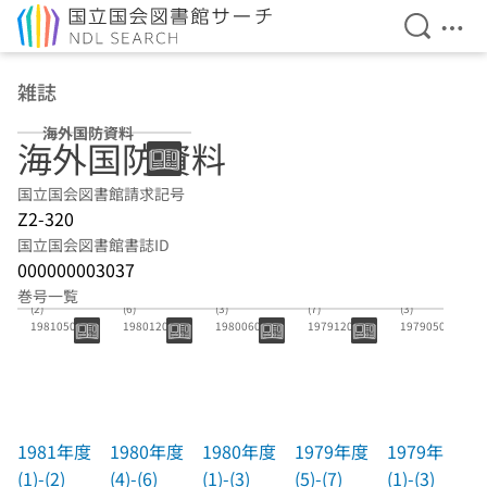
検索を開
メニ
本文へ移動
雑誌
海外国防資料
海外国防資料
国立国会図書館請求記号
Z2-320
国立国会図書館書誌ID
000000003037
1981年度(1)-
1980年度(4)-
1980年度(1)-
1979年度(5)-
1979年度(1)-
巻号一覧
(2)
(6)
(3)
(7)
(3)
19810500-
19801200-
19800600-
19791200-
19790500-
19810600
19810300
19801000
19800300
19790800
1981年度
1980年度
1980年度
1979年度
1979年度
(1)-(2)
(4)-(6)
(1)-(3)
(5)-(7)
(1)-(3)