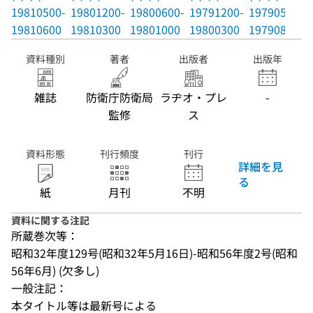
19810500-
19801200-
19800600-
19791200-
19790500-
19810600
19810300
19801000
19800300
19790800
資料種別
著者
出版者
出版年
雑誌
防衛庁防衛局
ラヂオ・プレ
-
監修
ス
資料形態
刊行頻度
刊行
詳細を見
る
紙
月刊
不明
資料に関する注記
所蔵巻次等：
昭和32年度129号(昭和32年5月16日)-昭和56年度2号(昭和
56年6月) (欠多し)
一般注記：
本タイトル等は最新号による