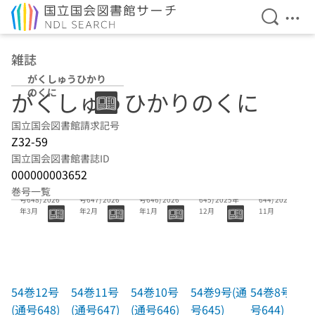
検索を開
メニ
本文へ移動
雑誌
がくしゅうひかり
のくに
がくしゅうひかりのくに
国立国会図書館請求記号
Z32-59
国立国会図書館書誌ID
000000003652
54巻12号(通
54巻11号(通
54巻10号(通
54巻9号(通号
54巻8号(通号
巻号一覧
号648) 2026
号647) 2026
号646) 2026
645) 2025年
644) 2025年
年3月
年2月
年1月
12月
11月
54巻12号
54巻11号
54巻10号
54巻9号(通
54巻8号(通
(通号648)
(通号647)
(通号646)
号645)
号644)