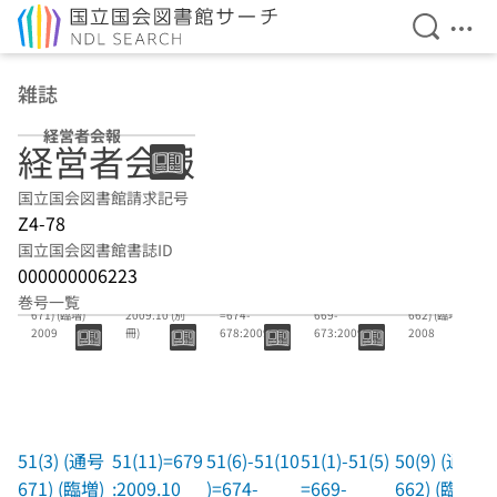
検索を開
メニ
本文へ移動
雑誌
経営者会報
経営者会報
国立国会図書館請求記号
Z4-78
国立国会図書館書誌ID
000000006223
51(3) (通号
51(11)=679:
51(6)-51(10)
51(1)-51(5)=
50(9) (通号
巻号一覧
671) (臨増)
2009.10 (別
=674-
669-
662) (臨増)
2009
冊)
678:2009.5-
673:2009.1-
2008
2009.9
2009.4 (臨増
共)
51(3) (通号
51(11)=679
51(6)-51(10
51(1)-51(5)
50(9) (通号
671) (臨増)
:2009.10
)=674-
=669-
662) (臨増)