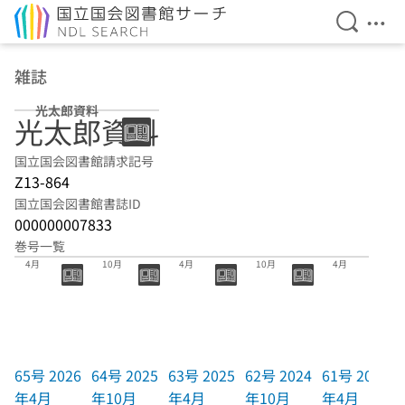
検索を開
メニ
本文へ移動
雑誌
光太郎資料
光太郎資料
国立国会図書館請求記号
Z13-864
国立国会図書館書誌ID
000000007833
巻号一覧
65号 2026年
64号 2025年
63号 2025年
62号 2024年
61号 2024年
4月
10月
4月
10月
4月
65号 2026
64号 2025
63号 2025
62号 2024
61号 2024
年4月
年10月
年4月
年10月
年4月