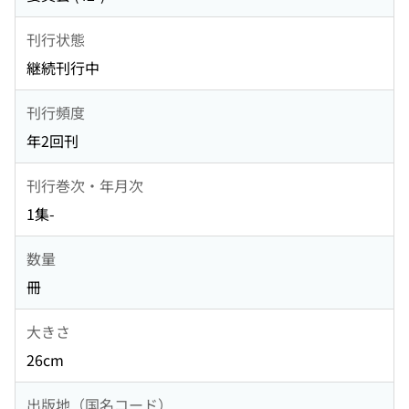
刊行状態
継続刊行中
刊行頻度
年2回刊
刊行巻次・年月次
1集-
数量
冊
大きさ
26cm
出版地（国名コード）