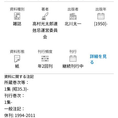
資料種別
著者
出版者
出版年
雑誌
高村光太郎連
北川太一
[1950]-
翹忌運営委員
会
資料形態
刊行頻度
刊行
詳細を見
る
紙
年2回刊
継続刊行中
資料に関する注記
所蔵巻次等：
1集 (昭35.3)-
刊行巻次：
1集-
一般注記：
休刊: 1994-2011