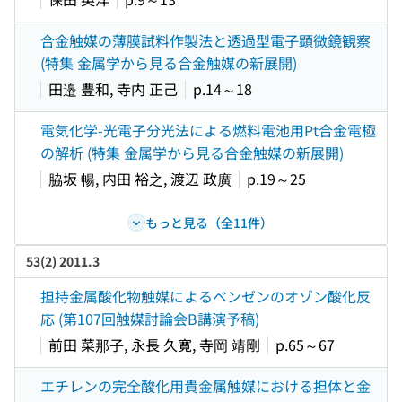
合金触媒の薄膜試料作製法と透過型電子顕微鏡観察
(特集 金属学から見る合金触媒の新展開)
田邉 豊和, 寺内 正己
p.14～18
電気化学-光電子分光法による燃料電池用Pt合金電極
の解析 (特集 金属学から見る合金触媒の新展開)
脇坂 暢, 内田 裕之, 渡辺 政廣
p.19～25
もっと見る（全11件）
53(2) 2011.3
担持金属酸化物触媒によるベンゼンのオゾン酸化反
応 (第107回触媒討論会B講演予稿)
前田 菜那子, 永長 久寛, 寺岡 靖剛
p.65～67
エチレンの完全酸化用貴金属触媒における担体と金