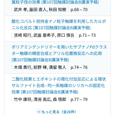
属粒子径の効果 (第107回触媒討論会B講演予稿)
武井 孝, 藤田 直人, 秋田 知樹
p.68～70
酸化コバルト担持金ナノ粒子触媒を利用したカルボ
ニル化反応 (第107回触媒討論会B講演予稿)
濱崎 昭行, 武藤 亜希子, 原口 慎吾
p.71～73
ポリアミンデンドリマーを用いたサブナノPdクラス
ター触媒の精密合成とアリル位置換反応への応用
(第107回触媒討論会B講演予稿)
木畑 貴行, 前野 禅, 満留 敬人
p.74～76
二酸化硫黄とエポキシドの環化付加反応による環状
サルファイト合成--均一系触媒のシリカへの固定化
効果 (第107回触媒討論会B講演予稿)
竹中 康将, 清洲 高広, 森 悟郎
p.77～79
もっと見る（全26件）