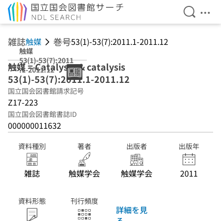
検索を開
メニ
本文へ移動
雑誌
巻号
触媒
53(1)-53(7):2011.1-2011.12
触媒
53(1)-53(7):2011
触媒 = Catalysts & catalysis
.1-2011.12
53(1)-53(7):2011.1-2011.12
国立国会図書館請求記号
Z17-223
国立国会図書館書誌ID
000000011632
資料種別
著者
出版者
出版年
雑誌
触媒学会
触媒学会
2011
資料形態
刊行頻度
詳細を見
る