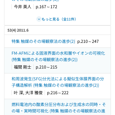
今井 英人
p.167～172
もっと見る（全11件）
53(4) 2011.6
特集 触媒のその場観察法の進歩(2)
p.210～247
FM-AFMによる固液界面の水和層やイオンの可視化
(特集 触媒のその場観察法の進歩(2))
福間 剛士
p.210～215
和周波発生(SFG)分光法による擬似生体膜界面の分
子構造解析 (特集 触媒のその場観察法の進歩(2))
叶 深, 大澤 雅俊
p.216～222
燃料電池内の酸素分圧分布および生成水の同時・そ
の場・実時間可視化 (特集 触媒のその場観察法の進