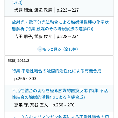
歩(2))
犬飼 潤治, 渡辺 政廣
p.223～227
放射光・電子分光法融合による触媒活性種の化学状
態解析 (特集 触媒のその場観察法の進歩(2))
吉田 朋子, 武藤 俊介
p.228～234
もっと見る（全10件）
53(5) 2011.8
特集 不活性結合の触媒的活性化による有機合成
p.266～303
不活性結合の切断を経る触媒的置換反応 (特集 不活
性結合の触媒的活性化による有機合成)
鳶巣 守, 茶谷 直人
p.266～270
レニウムおよびマンガン触媒による不活性結合の切