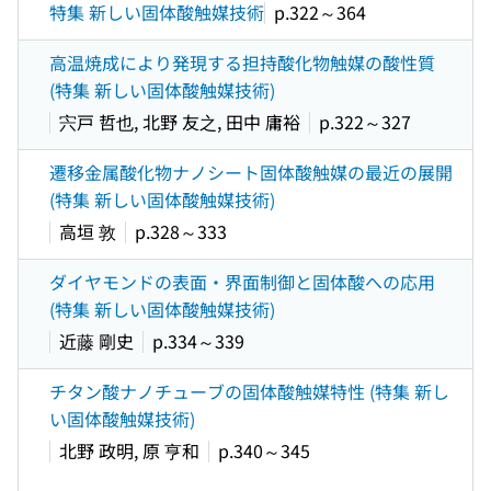
特集 新しい固体酸触媒技術
p.322～364
高温焼成により発現する担持酸化物触媒の酸性質
(特集 新しい固体酸触媒技術)
宍戸 哲也, 北野 友之, 田中 庸裕
p.322～327
遷移金属酸化物ナノシート固体酸触媒の最近の展開
(特集 新しい固体酸触媒技術)
高垣 敦
p.328～333
ダイヤモンドの表面・界面制御と固体酸への応用
(特集 新しい固体酸触媒技術)
近藤 剛史
p.334～339
チタン酸ナノチューブの固体酸触媒特性 (特集 新し
い固体酸触媒技術)
北野 政明, 原 亨和
p.340～345