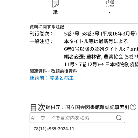
紙
-
資料に関する注記
刊行巻次：
5巻7号-58巻3号 (平成16年3月号) ;
一般注記：
本タイトル等は最新号による
6巻1号以降の並列タイトル: Plant p
編者変遷: 農林省, 農薬協会 (5巻7
11号>-7巻12号)→ 日本植物防疫協
関連資料・改題前後資料
継続前：農薬と病虫
目次
提供元：国立国会図書館雑誌記事索引
ヘ
キーワ
78(11)=935:2024.11