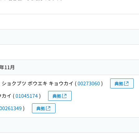
4年11月
 ショクブツ ボウエキ キョウカイ
(
00273060
)
典拠
ウカイ
(
01045174
)
典拠
00261349
)
典拠