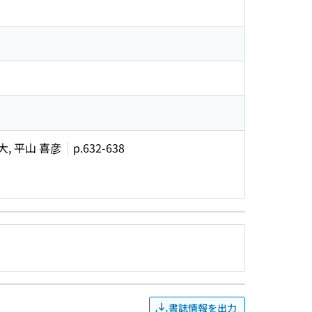
大, 平山 喜彦
p.632-638
書誌情報を出力