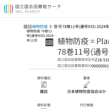
本文へ移動
雑誌
巻号
植物防疫
78巻11号(通号935) 2024
植物防疫 78巻11
号(通号935) 2024
植物防疫 = Plant
年11月
78巻11号(通号9
Z18-51
国立国会図書館請求記号
00000001
国立国会図書館書誌ID
資料種別
著者
雑誌
日本植物防疫協会ほか
資料形態
刊行頻度