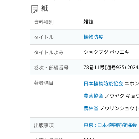
紙
雑誌
資料種別
植物防疫
タイトル
ショクブツ ボウエキ
タイトルよみ
78巻11号(通号935) 202
巻次・部編番号
著者標目
日本植物防疫協会
ニホン
農薬協会
ノウヤク キョ
農林省
ノウリンショウ
(
東京 : 日本植物防疫協会
出版事項