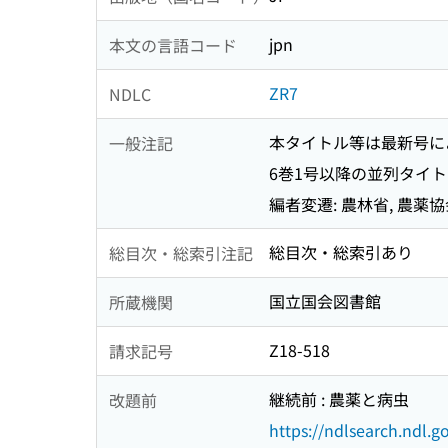
jpn
本文の言語コード
ZR7
NDLC
本タイトル等は最新号に
一般注記
6巻1号以降の並列タイトル: Pl
編者変遷: 農林省, 農薬協会
総目次・総索引あり
総目次・総索引注記
国立国会図書館
所蔵機関
Z18-518
請求記号
継続前 : 農薬と病虫
改題前
https://ndlsearch.ndl.