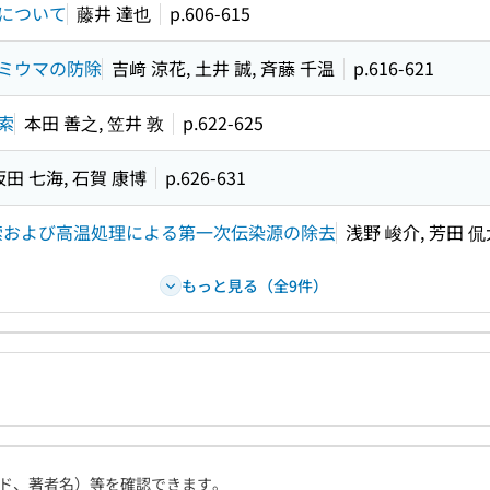
について
藤井 達也
p.606-615
ミウマの防除
吉﨑 涼花, 土井 誠, 斉藤 千温
p.616-621
索
本田 善之, 笠井 敦
p.622-625
坂田 七海, 石賀 康博
p.626-631
索および高温処理による第一次伝染源の除去
浅野 峻介, 芳田 侃
もっと見る（全9件）
ド、著者名）等を確認できます。