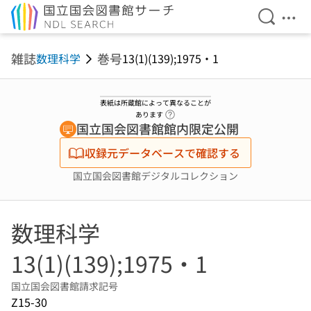
検索を開
メニ
本文へ移動
雑誌
巻号
数理科学
13(1)(139);1975・1
表紙は所蔵館によって異なることが
ヘルプページへのリンク
あります
国立国会図書館館内限定公開
収録元データベースで確認する
国立国会図書館デジタルコレクション
数理科学
13(1)(139);1975・1
国立国会図書館請求記号
Z15-30