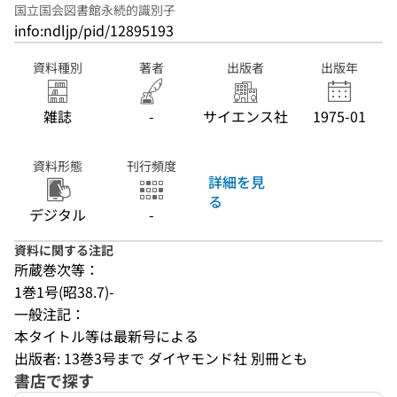
国立国会図書館永続的識別子
info:ndljp/pid/12895193
資料種別
著者
出版者
出版年
雑誌
-
サイエンス社
1975-01
資料形態
刊行頻度
詳細を見
る
デジタル
-
資料に関する注記
所蔵巻次等：
1巻1号(昭38.7)-
一般注記：
本タイトル等は最新号による
出版者: 13巻3号まで ダイヤモンド社 別冊とも
書店で探す