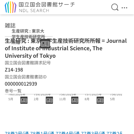
検索を開
メニ
本文へ移動
雑誌
生産研究 : 東京大
学生産技術研究所
生産研究 : 東京大学生産技術研究所所報 = Journal
所報
of Institute of Industrial Science, The
University of Tokyo
国立国会図書館請求記号
Z14-198
国立国会図書館書誌ID
000000012939
78巻2号(通号
78巻1号(通号
77巻4号(通号
77巻3号(通号
77巻2号(通号
巻号一覧
760) 2026年
759) 2026年
758) 2025年
757) 2025年
756) 2025年
5月
2月
11月
8月
5月
78巻2号(通
78巻1号(通
77巻4号(通
77巻3号(通
77巻2号(通