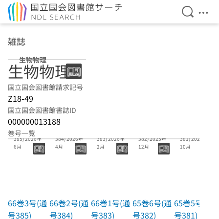
検索を開
メニ
本文へ移動
雑誌
生物物理
生物物理
国立国会図書館請求記号
Z18-49
国立国会図書館書誌ID
000000013188
66巻3号(通号
66巻2号(通号
66巻1号(通号
65巻6号(通号
65巻5号(通号
巻号一覧
385) 2026年
384) 2026年
383) 2026年
382) 2025年
381) 2025年
6月
4月
2月
12月
10月
66巻3号(通
66巻2号(通
66巻1号(通
65巻6号(通
65巻5号(通
号385)
号384)
号383)
号382)
号381)