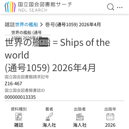
検索を開
メニ
本文へ移動
雑誌
巻号
世界の艦船
(通号1059) 2026年4月
世界の艦船 (通号
1059) 2026年4月
世界の艦船 = Ships of the
world
(通号1059) 2026年4月
国立国会図書館請求記号
Z16-467
国立国会図書館書誌ID
000000013335
資料種別
著者
出版者
出版年
雑誌
海人社
海人社
2026