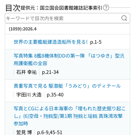
目次
提供元：国立国会図書館雑誌記事索引
ヘルプページ
キー
(1059):2026.4
世界の主要艦艇建造造船所を見る!
p.1-5
写真特集 8艦8機体制DDの第一陣 「はつゆき」型汎
用護衛艦の全容
石井 幸祐
p.21-34
貴重写真で見る 駆潜艇「うみどり」のディテール
宇田川 大造
p.35-40
写真とCGによる日本海軍の「埋もれた歴史掘り起こ
し」(6)空母・翔鶴型/第1期 翔鶴と瑞鶴 真珠湾攻撃
参加時
鷲見 博
p.6-9,45-51