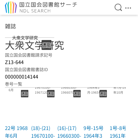
検索を開
メニ
本文へ移動
雑誌
大衆文学研究
大衆文学研究
国立国会図書館請求記号
Z13-644
国立国会図書館書誌ID
000000014144
(18)-(21)
(16)-(17)
9号-15号
1号-8号 1961
巻号一覧
22号 1968年
19670100-
19660300-
1964年3
年7月-1963
6月
19671200
19660700
月-1965年12
年10月
月
22号 1968
(18)-(21)
(16)-(17)
9号-15号
1号-8号
年6月
19670100-
19660300-
1964年3
1961年7