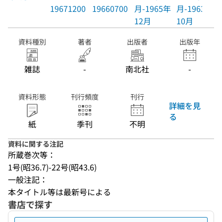
19671200
19660700
月-1965年
月-1963年
12月
10月
資料種別
著者
出版者
出版年
雑誌
-
南北社
-
資料形態
刊行頻度
刊行
詳細を見
る
紙
季刊
不明
資料に関する注記
所蔵巻次等：
1号(昭36.7)-22号(昭43.6)
一般注記：
本タイトル等は最新号による
書店で探す