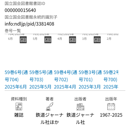
国立国会図書館書誌ID
000000015640
国立国会図書館永続的識別子
info:ndljp/pid/3381408
59巻6号(通号
59巻5号(通号
59巻4号(通号
59巻3号(通号
59巻2号(通号
巻号一覧
704) 2025年
703) 2025年
702) 2025年
701) 2025年
700) 2025年
6月
5月
4月
3月
2月
59巻6号(通
59巻5号(通
59巻4号(通
59巻3号(通
59巻2号(通
号704)
号703)
号702)
号701)
号700)
2025年6月
2025年5月
2025年4月
2025年3月
2025年2月
資料種別
著者
出版者
出版年
雑誌
鉄道ジャーナ
鉄道ジャーナ
1967-2025
ル社ほか
ル社