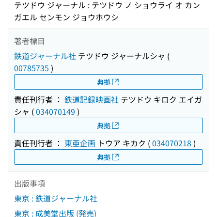
テツドウ ジャーナル : テツドウ ノ ショウライ オ カン
ガエル センモン ジョウホウシ
著者標目
鉄道ジャーナル社
テツドウ ジャーナルシャ
(
00785735
)
典拠
責任刊行者 ：
鉄道記録映画社
テツドウ キロク エイガ
シャ
(
034070149
)
典拠
責任刊行者 ：
東亜企画
トウア キカク
(
034070218
)
典拠
出版事項
東京 : 鉄道ジャーナル社
東京 : 成美堂出版 (発売)