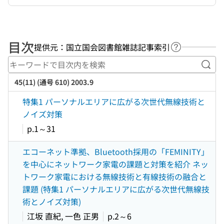
目次
提供元：国立国会図書館雑誌記事索引
ヘルプページ
キー
45(11) (通号 610) 2003.9
特集1 パーソナルエリアに広がる次世代無線技術と
ノイズ対策
p.1～31
エコーネット準拠、Bluetooth採用の「FEMINITY」
を中心にネットワーク家電の課題と対策を紹介 ネッ
トワーク家電における無線技術と有線技術の融合と
課題 (特集1 パーソナルエリアに広がる次世代無線技
術とノイズ対策)
江坂 直紀, 一色 正男
p.2～6