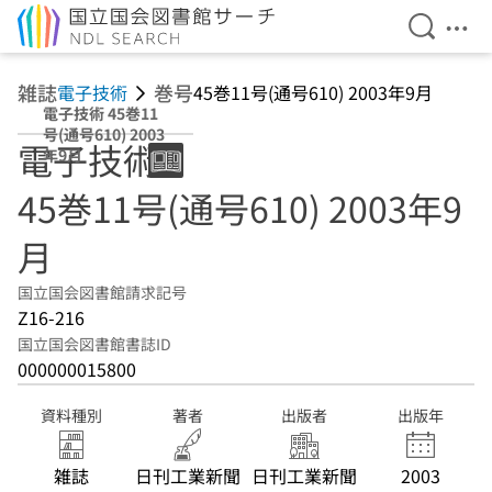
検索を開
メニ
本文へ移動
雑誌
巻号
電子技術
45巻11号(通号610) 2003年9月
電子技術 45巻11
号(通号610) 2003
電子技術
年9月
45巻11号(通号610) 2003年9
月
国立国会図書館請求記号
Z16-216
国立国会図書館書誌ID
000000015800
資料種別
著者
出版者
出版年
雑誌
日刊工業新聞
日刊工業新聞
2003