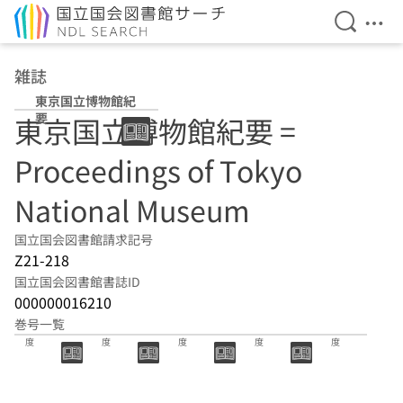
検索を開
メニ
本文へ移動
雑誌
東京国立博物館紀
要
東京国立博物館紀要 =
Proceedings of Tokyo
National Museum
国立国会図書館請求記号
Z21-218
国立国会図書館書誌ID
000000016210
巻号一覧
61号 2025年
60号 2024年
59号 2023年
58号 2022年
57号 2021年
度
度
度
度
度