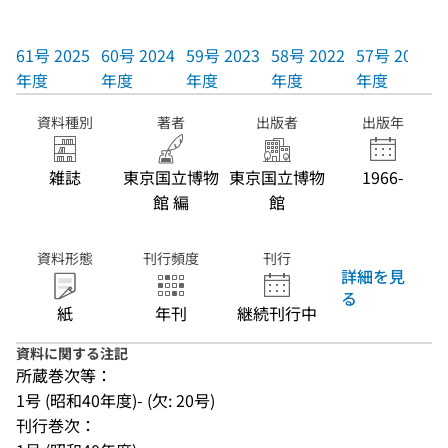
61号 2025
60号 2024
59号 2023
58号 2022
57号 2021
年度
年度
年度
年度
年度
資料種別
著者
出版者
出版年
雑誌
東京国立博物
東京国立博物
1966-
館 編
館
資料形態
刊行頻度
刊行
詳細を見
る
紙
年刊
継続刊行中
資料に関する注記
所蔵巻次等：
1号 (昭和40年度)- (欠: 20号)
刊行巻次：