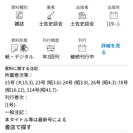
資料種別
著者
出版者
出版年
雑誌
土佐史談会
土佐史談会
[19--]-
資料形態
刊行頻度
刊行
詳細を見
る
紙・デジタル
年3回刊
継続刊行中
資料に関する注記
所蔵巻次等：
15号 (大15.3), 23号 (昭3.6)-24号 (昭3.9), 26号 (昭4.3)-78号 
(昭16.12), 114号(昭41.7)-
刊行巻次：
[1号]-
一般注記：
本タイトル等は最新号による
書店で探す