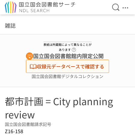
検索を開
メニ
本文へ移動
雑誌
表紙は所蔵館によって異なることが
ヘルプページへのリンク
あります
国立国会図書館館内限定公開
収録元データベースで確認する
国立国会図書館デジタルコレクション
都市計画 = City planning
review
国立国会図書館請求記号
Z16-158