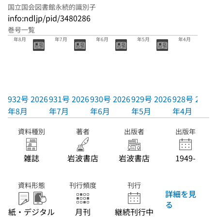
国立国会図書館永続的識別子
info:ndljp/pid/3480286
巻号一覧
932号 2026
931号 2026
930号 2026
929号 2026
928号 2026
年8月
年7月
年6月
年5月
年4月
932号 2026
931号 2026
930号 2026
929号 2026
928号 2026
年8月
年7月
年6月
年5月
年4月
資料種別
著者
出版者
出版年
雑誌
岩波書店
岩波書店
1949-
資料形態
刊行頻度
刊行
詳細を見
る
紙・デジタル
月刊
継続刊行中