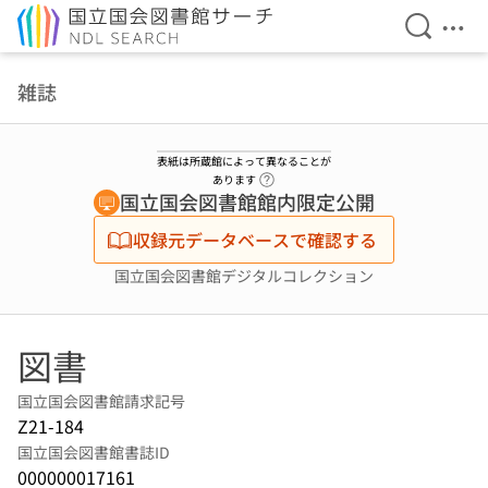
検索を開
メニ
本文へ移動
雑誌
表紙は所蔵館によって異なることが
ヘルプページへのリンク
あります
国立国会図書館館内限定公開
収録元データベースで確認する
国立国会図書館デジタルコレクション
図書
国立国会図書館請求記号
Z21-184
国立国会図書館書誌ID
000000017161