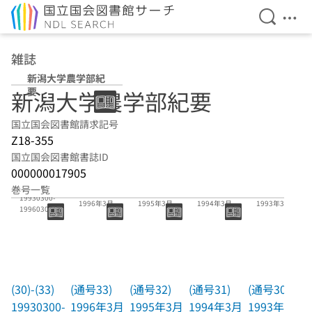
検索を開
メニ
本文へ移動
雑誌
新潟大学農学部紀
要
新潟大学農学部紀要
国立国会図書館請求記号
Z18-355
国立国会図書館書誌ID
000000017905
(30)-(33)
巻号一覧
(通号33)
(通号32)
(通号31)
(通号30)
19930300-
1996年3月
1995年3月
1994年3月
1993年3月
19960300
(30)-(33)
(通号33)
(通号32)
(通号31)
(通号30)
19930300-
1996年3月
1995年3月
1994年3月
1993年3月