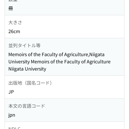
冊
大きさ
26cm
並列タイトル等
Memoirs of the Faculty of Agriculture,Niigata
University Memoirs of the Faculty of Agriculture
Niigata University
出版地（国名コード）
JP
本文の言語コード
jpn
NDLC