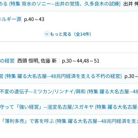
る (特集 背水のソニー--出井の覚悟、久多良木の試練)
出井 
ネルギー源
p.40～43
もっと見る（全14件）
朽の経営
西頭 恒明, 佐藤 新
p.30～44,48～51
 (特集 躍る大名古屋--48兆円経済を支える不朽の経営)
p.30
変の遺伝子--ミツカン/リンナイ/興和 (特集 躍る大名古屋--
って「強い経営」--瀧定名古屋/スガキヤ (特集 躍る大名古屋
「薄利多売」で客を呼ぶ (特集 躍る大名古屋--48兆円経済を支