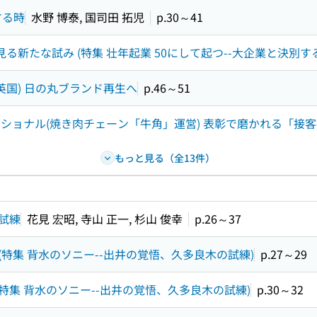
する時
水野 博泰, 国司田 拓児
p.30～41
新たな試み (特集 壮年起業 50にして起つ--大企業と決別す
英国) 日の丸ブランド再生へ
p.46～51
ナショナル(焼き肉チェーン「牛角」運営) 表彰で磨かれる「接
もっと見る（全13件）
試練
花見 宏昭, 寺山 正一, 杉山 俊幸
p.26～37
(特集 背水のソニー--出井の覚悟、久多良木の試練)
p.27～29
(特集 背水のソニー--出井の覚悟、久多良木の試練)
p.30～32