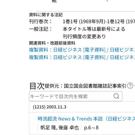
紙
-
資料に関する注記
刊行巻次：
1巻1号 (1969年9月)-1巻12号 (19
一般注記：
本タイトル等は最新号による
刊行頻度の変更あり
関連資料・改題前後資料
複製資料：日経ビジネス [電子資料] / 日経ビジ
複製資料：日経ビジネス [電子資料] / 日経ビジネ
目次
提供元：国立国会図書館雑誌記事索引
ヘ
キーワ
(1215) 2003.11.3
時流超流 News & Trends 本誌〔日
帆足 隆, 後藤 卓也
p.6～8