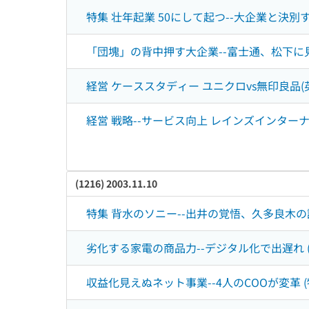
特集 壮年起業 50にして起つ--大企業と決別
「団塊」の背中押す大企業--富士通、松下に見る
経営 ケーススタディー ユニクロvs無印良品(
経営 戦略--サービス向上 レインズインター
(1216) 2003.11.10
特集 背水のソニー--出井の覚悟、久多良木の
劣化する家電の商品力--デジタル化で出遅れ 
収益化見えぬネット事業--4人のCOOが変革 