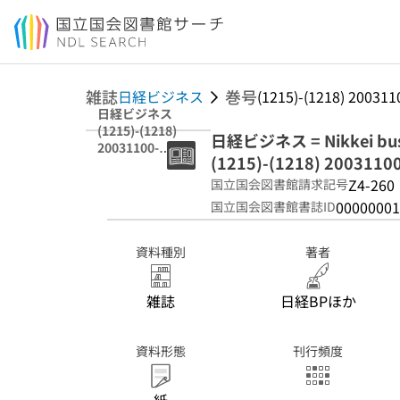
本文へ移動
雑誌
巻号
日経ビジネス
(1215)-(1218) 200
日経ビジネス
(1215)-(1218)
日経ビジネス = Nikkei bus
20031100-
(1215)-(1218) 20031
20031100(号外・
付録共)
Z4-260
国立国会図書館請求記号
00000001
国立国会図書館書誌ID
資料種別
著者
雑誌
日経BPほか
資料形態
刊行頻度