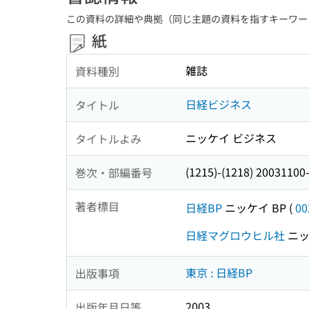
この資料の詳細や典拠（同じ主題の資料を指すキーワー
紙
雑誌
資料種別
日経ビジネス
タイトル
ニッケイ ビジネス
タイトルよみ
(1215)-(1218) 20031
巻次・部編番号
著者標目
日経BP
ニッケイ BP
(
00
日経マグロウヒル社
ニッ
東京 : 日経BP
出版事項
2003
出版年月日等