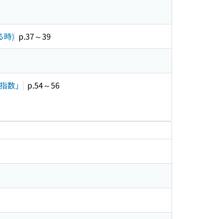
る時)
p.37～39
客指数」
p.54～56