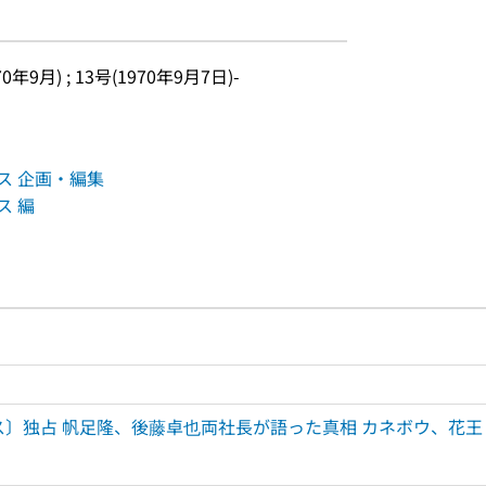
70年9月) ; 13号(1970年9月7日)-
ネス 企画・編集
ス 編
ルプページへのリンク
ードで目次内を検索
経ビジネス〕独占 帆足隆、後藤卓也両社長が語った真相 カネボウ、花