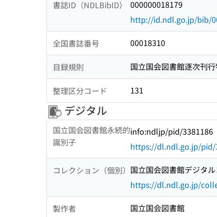
000000018179
書誌ID（NDLBibID）
http://id.ndl.go.jp/bib
00018310
全国書誌番号
国立国会図書館逐次刊行
目録規則
131
整理区分コード
デジタル
国立国会図書館永続的
info:ndljp/pid/3381186
識別子
https://dl.ndl.go.jp/pi
国立国会図書館デジタルコ
コレクション（個別）
https://dl.ndl.go.jp/col
国立国会図書館
製作者