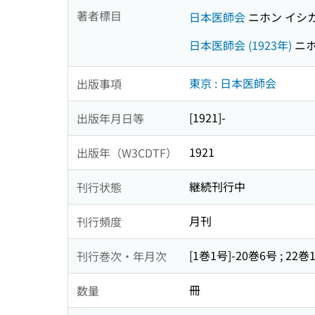
著者標目
日本医師会
ニホン イシ
日本医師会 (1923年)
ニホ
東京 : 日本医師会
出版事項
[1921]-
出版年月日等
1921
出版年（W3CDTF）
継続刊行中
刊行状態
月刊
刊行頻度
[1巻1号]-20巻6号 ; 22巻
刊行巻次・年月次
冊
数量