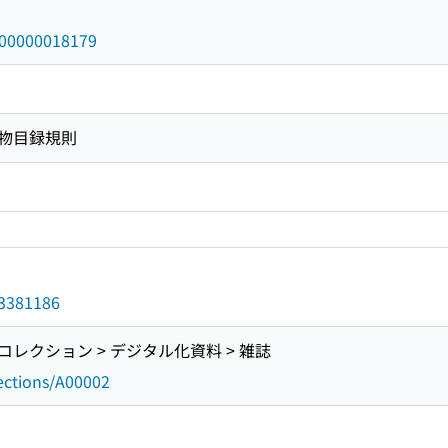
/000000018179
物目録規則
d/3381186
レクション > デジタル化資料 > 雑誌
lections/A00002