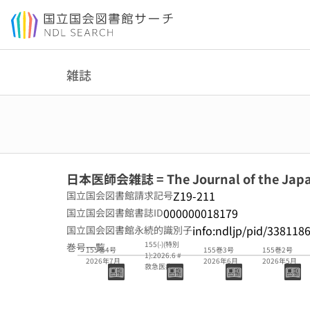
本文へ移動
雑誌
日本医師会雑誌 = The Journal of the Japan
Z19-211
国立国会図書館請求記号
000000018179
国立国会図書館書誌ID
info:ndljp/pid/338118
国立国会図書館永続的識別子
155(-)(特別
巻号一覧
155巻4号
155巻3号
155巻2号
1):2026.6 #
2026年7月
2026年6月
2026年5月
救急医療
2026