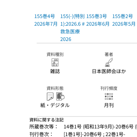
155巻4号
155(-)(特別
155巻3号
155巻2号
2026年7月
1):2026.6 #
2026年6月
2026年5月
救急医療
2026
資料種別
著者
雑誌
日本医師会ほか
資料形態
刊行頻度
紙・デジタル
月刊
資料に関する注記
所蔵巻次等：
14巻1号 (昭和13年9月)-20巻6号 (昭19
刊行巻次：
[1巻1号]-20巻6号 ; 22巻1号-