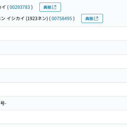
カイ
(
00293783
)
典拠
ン イシカイ (1923ネン)
(
00758495
)
典拠
1号-