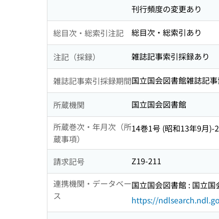
刊行頻度の変更あり
総目次・総索引あり
総目次・総索引注記
雑誌記事索引採録あり
注記（採録）
国立国会図書館雑誌記事索引 24 (1)
雑誌記事索引採録期間
国立国会図書館
所蔵機関
所蔵巻次・年月次（所
14巻1号 (昭和13年9月)-20巻
蔵事項）
Z19-211
請求記号
連携機関・データベー
国立国会図書館 : 国立
ス
https://ndlsearch.ndl.go