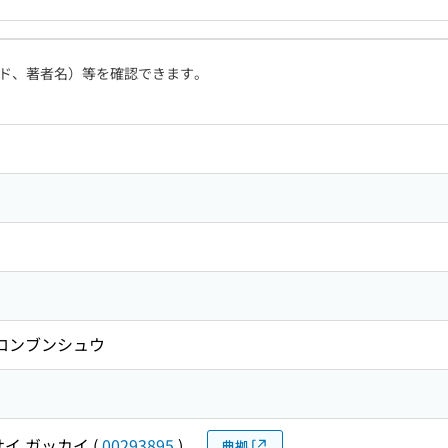
ド、著者名）等を確認できます。
 ロンブンシュウ
サイ ガッカイ
(
00293895
)
典拠