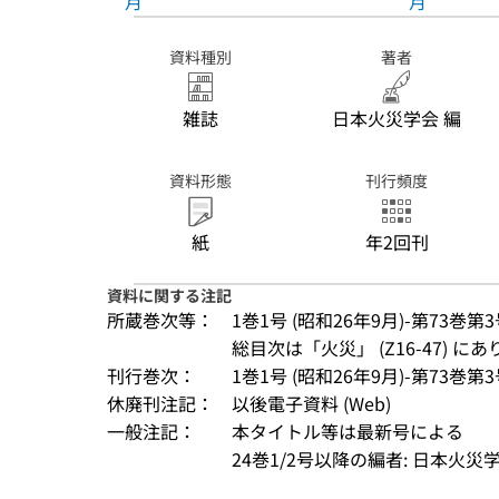
月
月
資料種別
著者
雑誌
日本火災学会 編
資料形態
刊行頻度
紙
年2回刊
資料に関する注記
所蔵巻次等：
1巻1号 (昭和26年9月)-第73巻第3号
総目次は「火災」 (Z16-47) にあ
刊行巻次：
1巻1号 (昭和26年9月)-第73巻第3
休廃刊注記：
以後電子資料 (Web)
一般注記：
本タイトル等は最新号による
24巻1/2号以降の編者: 日本火災