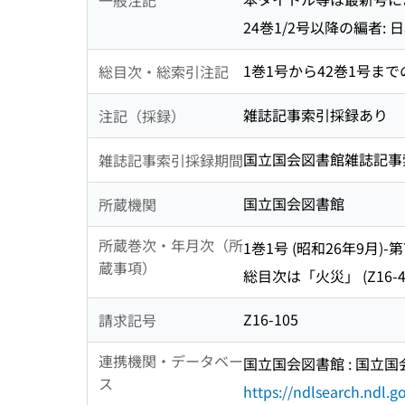
24巻1/2号以降の編者:
1巻1号から42巻1号まで
総目次・総索引注記
雑誌記事索引採録あり
注記（採録）
国立国会図書館雑誌記事索引 1
雑誌記事索引採録期間
国立国会図書館
所蔵機関
所蔵巻次・年月次（所
1巻1号 (昭和26年9月)-第
蔵事項）
総目次は「火災」 (Z16-4
Z16-105
請求記号
連携機関・データベー
国立国会図書館 : 国立
ス
https://ndlsearch.ndl.go