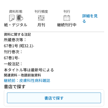
資料形態
刊行頻度
刊行
詳細を見
る
紙・デジタル
月刊
継続刊行中
資料に関する注記
所蔵巻次等：
67巻1号 (昭32.1)-
刊行巻次：
67巻1号-
一般注記：
本タイトル等は最新号による
関連資料・改題前後資料
継続前：皮膚科性病科雑誌
書店で探す
書店で探す