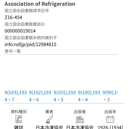
Association of Refrigeration
国立国会図書館請求記号
Z16-454
国立国会図書館書誌ID
000000019014
国立国会図書館永続的識別子
info:ndljp/pid/12984815
巻号一覧
9(103);193
9(102);193
9(101);193
9(100);193
9(99);1934
4・7
4・6
4・5
4・4
・3
資料種別
著者
出版者
出版年
雑誌
日本冷凍協会
日本冷凍協会
1926-[1934]