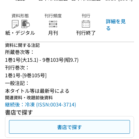
資料形態
刊行頻度
刊行
詳細を見
る
紙・デジタル
月刊
刊行終了
資料に関する注記
所蔵巻次等：
1巻1号(大15.1) - 9巻103号(昭9.7)
刊行巻次：
1巻1号-[9巻105号]
一般注記：
本タイトル等は最新号による
関連資料・改題前後資料
継続後：冷凍 (ISSN:0034-3714)
書店で探す
書店で探す