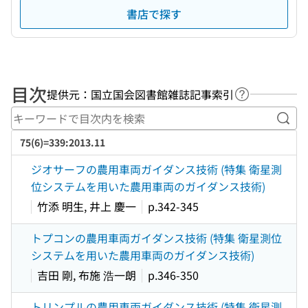
書店で探す
目次
提供元：国立国会図書館雑誌記事索引
ヘルプページ
キー
75(6)=339:2013.11
ジオサーフの農用車両ガイダンス技術 (特集 衛星測
位システムを用いた農用車両のガイダンス技術)
竹添 明生, 井上 慶一
p.342-345
トプコンの農用車両ガイダンス技術 (特集 衛星測位
システムを用いた農用車両のガイダンス技術)
吉田 剛, 布施 浩一朗
p.346-350
トリンプルの農用車両ガイダンス技術 (特集 衛星測