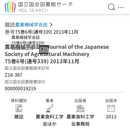
検索を開
メニ
本文へ移動
雑誌
農業機械学会誌
巻号
75巻6号(通号339) 2013年11月
農業機械学会誌
75巻6号(通号339)
農業機械学会誌 = Journal of the Japanese
2013年11月
Society of Agricultural Machinery
75巻6号(通号339) 2013年11月
国立国会図書館請求記号
Z18-387
国立国会図書館書誌ID
000000019219
資料種別
著者
出版者
出版年
雑誌
農業食料工学
農業食料工学
2013
会ほか
会事務局