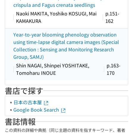
crispula and Fagus crenata seedlings
Naoki MAKITA, Yoshiko KOSUGI, Mai
p.151-
KAMAKURA
162
Year-to-year blooming phenology observation
using time-lapse digital camera images (Special
Collection : Sensing and Monitoring Research
Group, SAMJ)
Shin NAGAI, Shinpei YOSHITAKE,
p.163-
Tomoharu INOUE
170
書店で探す
日本の古本屋
Google Book Search
書誌情報
この資料の詳細や典拠（同じ主題の資料を指すキーワード、著者