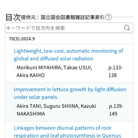
目次
提供元：国立国会図書館雑誌記事索引
ヘルプページ
キー
70(3):2014.9
Lightweight, low-cost, automatic monitoring of
global and diffused solar radiation
Morikuni MIYAHIRA, Takae USUI,
p.133-
Akira KAIHO
138
Improvement in lettuce growth by light diffusion
under solar panels
Akira TANI, Suguru SHIINA, Kazuki
p.139-
NAKASHIMA
149
Linkages between diurnal patterns of root
respiration and leaf photosynthesis in Quercus