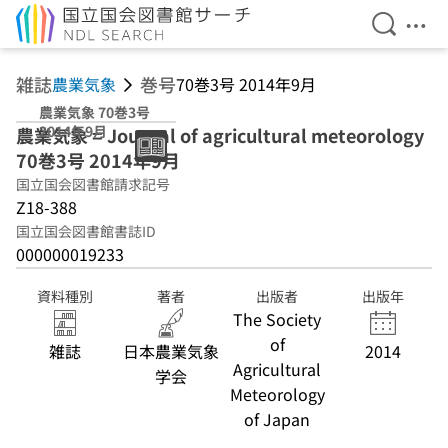
検索を開
メニ
本文へ移動
雑誌
巻号
農業気象
70巻3号 2014年9月
農業気象 70巻3号
2014年9月
農業気象 = Journal of agricultural meteorology
70巻3号 2014年9月
国立国会図書館請求記号
Z18-388
国立国会図書館書誌ID
000000019233
資料種別
著者
出版者
出版年
The Society
of
雑誌
日本農業気象
2014
Agricultural
学会
Meteorology
of Japan