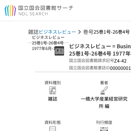
本文へ移動
雑誌
巻号
ビジネスレビュー
25巻1号-26巻4号 
ビジネスレビュー
25巻1号-26巻4号
ビジネスレビュー = Busines
1977年6月-1979
25巻1号-26巻4号 1977
年3月
Z4-42
国立国会図書館請求記号
00000001
国立国会図書館書誌ID
資料種別
著者
雑誌
一橋大学産業経営研究
所 編
資料形態
刊行頻度