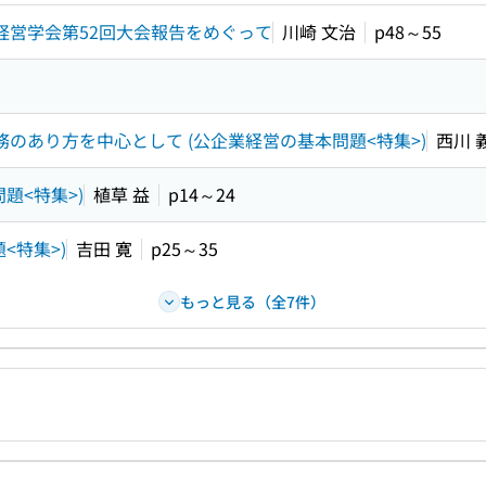
経営学会第52回大会報告をめぐって
川崎 文治
p48～55
のあり方を中心として (公企業経営の基本問題<特集>)
西川 
題<特集>)
植草 益
p14～24
<特集>)
吉田 寛
p25～35
もっと見る（全7件）