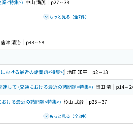
業<特集>)
中山 満茂
p27～38
もっと見る（全7件）
藤津 清治
p48～58
通における最近の諸問題<特集>)
地田 知平
p2～13
連して (交通における最近の諸問題<特集>)
岡田 清
p14～2
おける最近の諸問題<特集>)
杉山 武彦
p25～37
もっと見る（全8件）