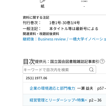
紙
-
資料に関する注記
刊行巻次：
1巻1号-30巻3/4号
一般注記：
本タイトル等は最新号による
関連資料・改題前後資料
継続後：Business review / 一橋大学イノベ
目次
提供元：国立国会図書館雑誌記事索引
ヘ
キーワ
25(1) 1977.06
企業の環境適応と部門権力
一瀬 益夫
p57
経営管理とリーダーシップ<特集>
p2～36