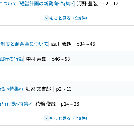
n)について (経営計画の新動向<特集>)
河野 豊弘
p2～12
もっと見る（全8件）
金制度と剰余金について
西川 義朗
p34～45
業銀行の行動
中村 寿雄
p46～53
動<特集>)
堀家 文吉郎
p2～13
行行動<特集>)
花輪 俊哉
p14～23
もっと見る（全8件）