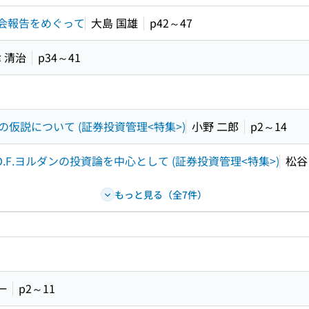
大会報告をめぐって
大島 国雄
p42～47
 清治
p34～41
仮説について (証券投資管理<特集>)
小野 二郎
p2～14
F.ヨルダンの投資論を中心として (証券投資管理<特集>)
松谷
もっと見る（全7件）
一
p2～11