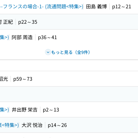
ランスの場合-1- (流通問題<特集>)
田島 義博
p12～21
村 正紀
p22～35
集>)
阿部 周造
p36～41
もっと見る（全9件）
昭光
p59～73
集>)
井出野 栄吉
p2～13
<特集>)
大沢 悦治
p14～26