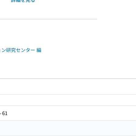
ーション研究センター 編
ルプページへのリンク
ードで目次内を検索
～61