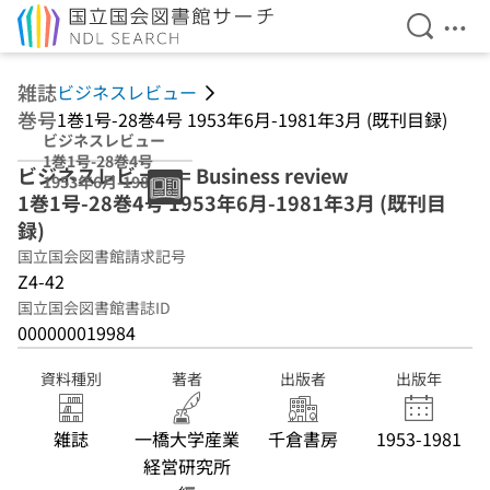
検索を開
メニ
本文へ移動
雑誌
ビジネスレビュー
巻号
1巻1号-28巻4号 1953年6月-1981年3月 (既刊目録)
ビジネスレビュー
1巻1号-28巻4号
ビジネスレビュー = Business review
1953年6月-1981
1巻1号-28巻4号 1953年6月-1981年3月 (既刊目
年3月 (既刊目録)
録)
国立国会図書館請求記号
Z4-42
国立国会図書館書誌ID
000000019984
資料種別
著者
出版者
出版年
雑誌
一橋大学産業
千倉書房
1953-1981
経営研究所