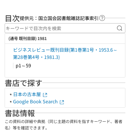
目次
提供元：国立国会図書館雑誌記事索引
ヘルプページ
キー
(通号 既刊目録) 1981
ビジネスレビュー既刊目録(第1巻第1号・1953.6～
第28巻第4号・1981.3)
p1～59
書店で探す
日本の古本屋
Google Book Search
書誌情報
この資料の詳細や典拠（同じ主題の資料を指すキーワード、著者
名）等を確認できます。