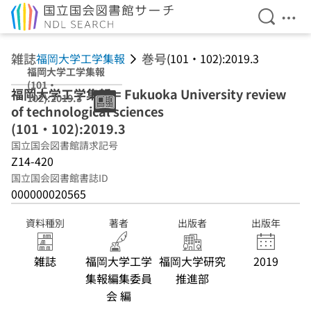
検索を開
メニ
本文へ移動
雑誌
巻号
福岡大学工学集報
(101・102):2019.3
福岡大学工学集報
(101・
福岡大学工学集報 = Fukuoka University review
102):2019.3
of technological sciences
(101・102):2019.3
国立国会図書館請求記号
Z14-420
国立国会図書館書誌ID
000000020565
資料種別
著者
出版者
出版年
雑誌
福岡大学工学
福岡大学研究
2019
集報編集委員
推進部
会 編