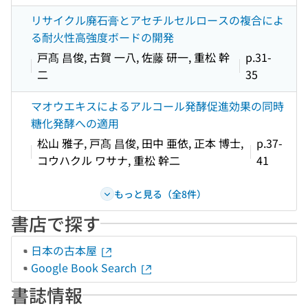
リサイクル廃石膏とアセチルセルロースの複合によ
る耐火性高強度ボードの開発
戸髙 昌俊, 古賀 一八, 佐藤 研一, 重松 幹
p.31-
二
35
マオウエキスによるアルコール発酵促進効果の同時
糖化発酵への適用
松山 雅子, 戸髙 昌俊, 田中 亜依, 正本 博士,
p.37-
コウハクル ワサナ, 重松 幹二
41
もっと見る（全8件）
書店で探す
日本の古本屋
Google Book Search
書誌情報