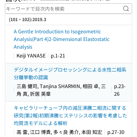
ヘルプページ
キー
(101・102):2019.3
A Gentle Introduction to Isogeometric
Analysis(Part 4)2-Dimensional Elastostatic
Analysis
Keiji YANASE
p.1-21
デジタルイメージプロセッシングによる水性二相系
分離挙動の認識
三島 健司, Tanjina SHARMIN, 相田 卓, 三
p.23-
角 真, 折居 英章
26
キャピラリーチューブ内の減圧沸騰二相流に関する
研究(第2報)初期沸騰ヒステリシスの影響を考慮した
均質流モデルによる解析
高 雷, 江口 博貴, 多々良 勇介, 本田 知宏
p.27-30