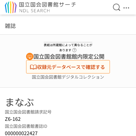
検索を開
メニ
本文へ移動
雑誌
表紙は所蔵館によって異なることが
ヘルプページへのリンク
あります
国立国会図書館館内限定公開
収録元データベースで確認する
国立国会図書館デジタルコレクション
まなぶ
国立国会図書館請求記号
Z6-162
国立国会図書館書誌ID
000000022427