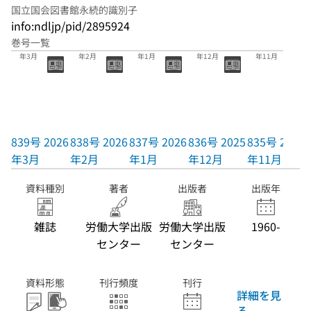
国立国会図書館永続的識別子
info:ndljp/pid/2895924
巻号一覧
839号 2026
838号 2026
837号 2026
836号 2025
835号 2025
年3月
年2月
年1月
年12月
年11月
839号 2026
838号 2026
837号 2026
836号 2025
835号 2025
年3月
年2月
年1月
年12月
年11月
資料種別
著者
出版者
出版年
雑誌
労働大学出版
労働大学出版
1960-
センター
センター
資料形態
刊行頻度
刊行
詳細を見
る