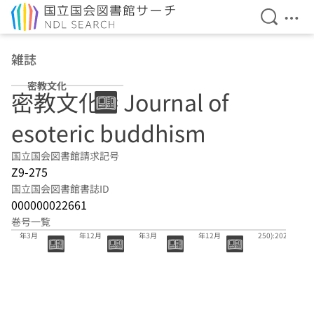
検索を開
メニ
本文へ移動
雑誌
密教文化
密教文化 = Journal of
esoteric buddhism
国立国会図書館請求記号
Z9-275
国立国会図書館書誌ID
000000022661
巻号一覧
254号 2025
253号 2024
252号 2024
251号 2023
(249・
年3月
年12月
年3月
年12月
250):2023.3