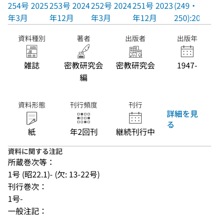
254号 2025
253号 2024
252号 2024
251号 2023
(249・
年3月
年12月
年3月
年12月
250):2023.3
資料種別
著者
出版者
出版年
雑誌
密教研究会
密教研究会
1947-
編
資料形態
刊行頻度
刊行
詳細を見
る
紙
年2回刊
継続刊行中
資料に関する注記
所蔵巻次等：
1号 (昭22.1)- (欠: 13-22号)
刊行巻次：
1号-
一般注記：