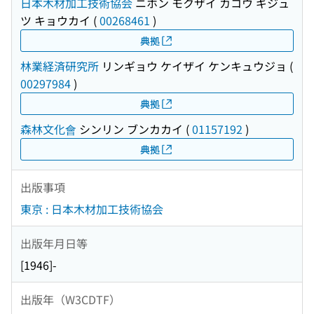
日本木材加工技術協会
ニホン モクザイ カコウ ギジュ
ツ キョウカイ
(
00268461
)
典拠
林業経済研究所
リンギョウ ケイザイ ケンキュウジョ
(
00297984
)
典拠
森林文化會
シンリン ブンカカイ
(
01157192
)
典拠
出版事項
東京 : 日本木材加工技術協会
出版年月日等
[1946]-
出版年（W3CDTF）