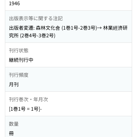
1946
出版表示等に関する注記
出版者変遷: 森林文化會 (1巻1号-2巻3号)→ 林業經濟研
究所 (2巻4号-3巻2号)
刊行状態
継続刊行中
刊行頻度
月刊
刊行巻次・年月次
[1巻1号 = 1号]-
数量
冊