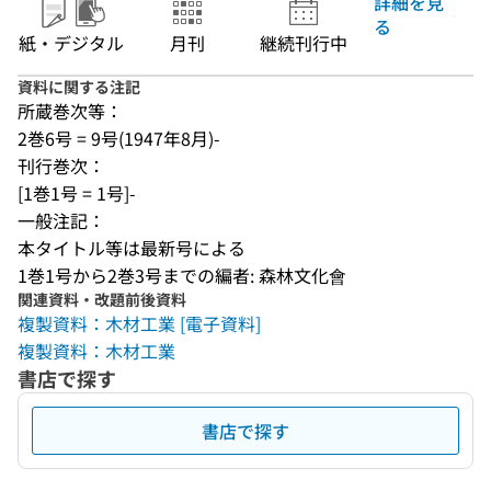
詳細を見
る
紙・デジタル
月刊
継続刊行中
資料に関する注記
所蔵巻次等：
2巻6号 = 9号(1947年8月)-
刊行巻次：
[1巻1号 = 1号]-
一般注記：
本タイトル等は最新号による
1巻1号から2巻3号までの編者: 森林文化會
関連資料・改題前後資料
複製資料：木材工業 [電子資料]
複製資料：木材工業
書店で探す
書店で探す