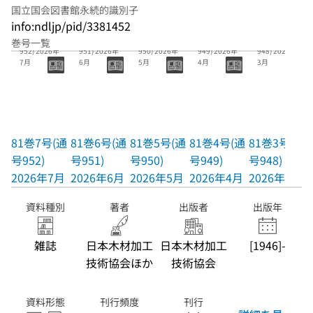
国立国会図書館永続的識別子
info:ndljp/pid/3381452
81巻7号(通号
81巻6号(通号
81巻5号(通号
81巻4号(通号
81巻3号(通号
巻号一覧
952) 2026年
951) 2026年
950) 2026年
949) 2026年
948) 2026年
7月
6月
5月
4月
3月
81巻7号(通
81巻6号(通
81巻5号(通
81巻4号(通
81巻3号(通
号952)
号951)
号950)
号949)
号948)
2026年7月
2026年6月
2026年5月
2026年4月
2026年3月
資料種別
著者
出版者
出版年
雑誌
日本木材加工
日本木材加工
[1946]-
技術協会ほか
技術協会
資料形態
刊行頻度
刊行