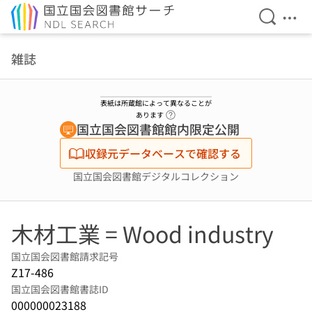
検索を開
メニ
本文へ移動
雑誌
表紙は所蔵館によって異なることが
ヘルプページへのリンク
あります
国立国会図書館館内限定公開
収録元データベースで確認する
国立国会図書館デジタルコレクション
木材工業 = Wood industry
国立国会図書館請求記号
Z17-486
国立国会図書館書誌ID
000000023188