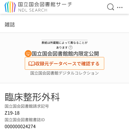
検索を開
メニ
本文へ移動
雑誌
表紙は所蔵館によって異なることが
ヘルプページへのリンク
あります
国立国会図書館館内限定公開
収録元データベースで確認する
国立国会図書館デジタルコレクション
臨床整形外科
国立国会図書館請求記号
Z19-18
国立国会図書館書誌ID
000000024274