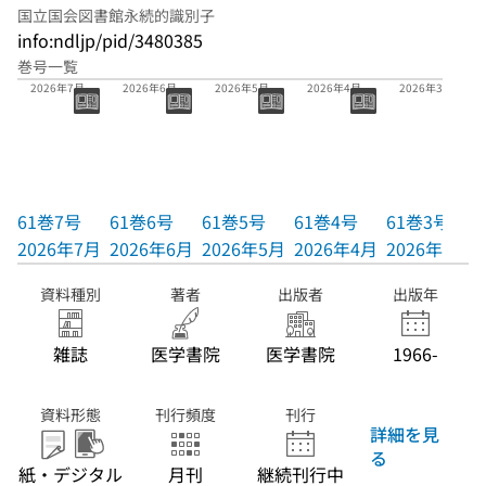
国立国会図書館永続的識別子
info:ndljp/pid/3480385
巻号一覧
61巻7号
61巻6号
61巻5号
61巻4号
61巻3号
2026年7月
2026年6月
2026年5月
2026年4月
2026年3月
61巻7号
61巻6号
61巻5号
61巻4号
61巻3号
2026年7月
2026年6月
2026年5月
2026年4月
2026年3月
資料種別
著者
出版者
出版年
雑誌
医学書院
医学書院
1966-
資料形態
刊行頻度
刊行
詳細を見
る
紙・デジタル
月刊
継続刊行中