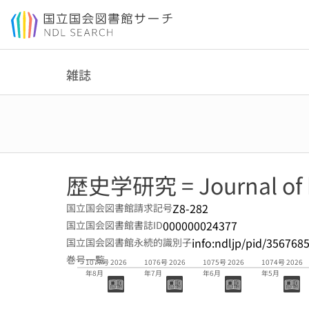
本文へ移動
雑誌
歴史学研究 = Journal of hi
Z8-282
国立国会図書館請求記号
000000024377
国立国会図書館書誌ID
info:ndljp/pid/356768
国立国会図書館永続的識別子
巻号一覧
1077号 2026
1076号 2026
1075号 2026
1074号 2026
年8月
年7月
年6月
年5月