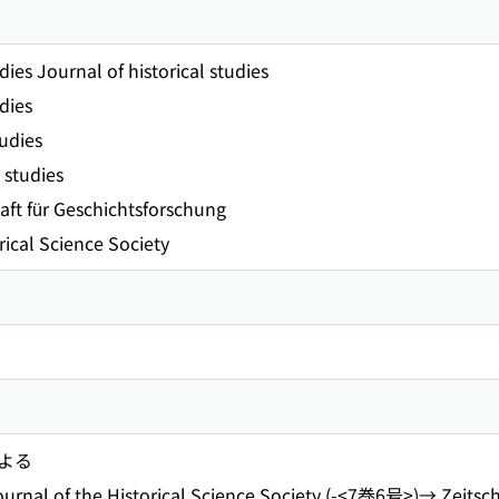
dies Journal of historical studies
udies
tudies
 studies
haft für Geschichtsforschung
rical Science Society
よる
of the Historical Science Society (-<7巻6号>)→ Zeitschrif