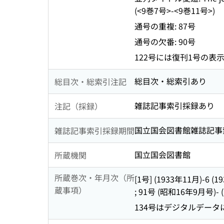
(<9巻7号>-<9巻11号>)
通号の重複: 87号
通号の欠番: 90号
122号には復刊1号の表
総目次・総索引あり
総目次・総索引注記
雑誌記事索引採録あり
注記（採録）
国立国会図書館雑誌記事索引 (
雑誌記事索引採録期間
国立国会図書館
所蔵機関
所蔵巻次・年月次（所
[1号] (1933年11月)-6 (
蔵事項）
; 91号 (昭和16年9月号)- (
134号はデジタルデータ