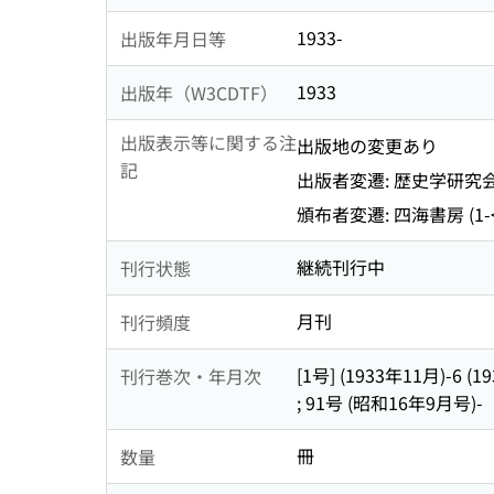
1933-
出版年月日等
1933
出版年（W3CDTF）
出版表示等に関する注
出版地の変更あり
記
出版者変遷: 歴史学研究会 (1-
頒布者変遷: 四海書房 (1-<
継続刊行中
刊行状態
月刊
刊行頻度
[1号] (1933年11月)-6 (
刊行巻次・年月次
; 91号 (昭和16年9月号)-
冊
数量