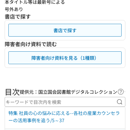
本タイトル等は最新号による
号外あり
書店で探す
書店で探す
障害者向け資料で読む
障害者向け資料を見る（1種類）
目次
提供元：国立国会図書館デジタルコレクション
ヘル
キー
特集 社員の心の悩みに応える--各社の産業カウンセラ
ーの活用事例を追う/5～37