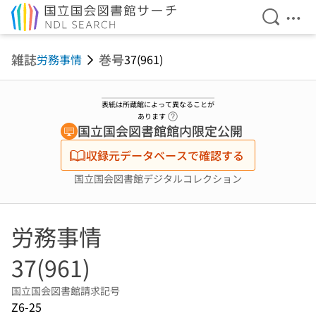
検索を開
メニ
本文へ移動
雑誌
巻号
労務事情
37(961)
表紙は所蔵館によって異なることが
ヘルプページへのリンク
あります
国立国会図書館館内限定公開
収録元データベースで確認する
国立国会図書館デジタルコレクション
労務事情
37(961)
国立国会図書館請求記号
Z6-25