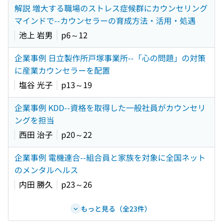
解説 増大する職場のストレス症候群にカウンセリング
マインドで--カウンセラーの育成方法・活用・処遇
池上 岩男
p6～12
企業事例 日立製作所戸塚事業所--「心の問題」の対策
に産業カウンセラーを配置
塩谷 光子
p13～19
企業事例 KDD--資格を取得した一般社員がカウンセリ
ングを担当
西田 治子
p20～22
企業事例 電機連合--組合員と家族を対象に全国ネット
のメンタルヘルス
内田 勝久
p23～26
もっと見る（全23件）