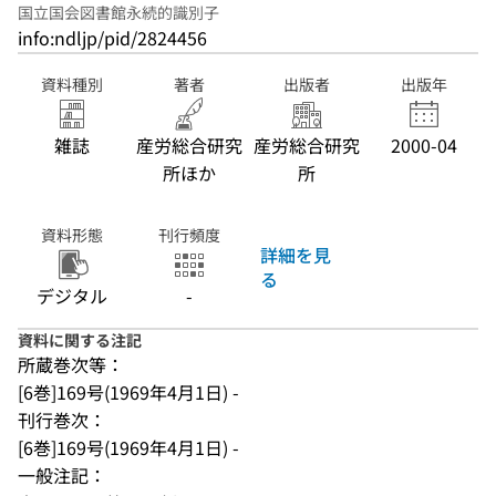
国立国会図書館永続的識別子
info:ndljp/pid/2824456
資料種別
著者
出版者
出版年
雑誌
産労総合研究
産労総合研究
2000-04
所ほか
所
資料形態
刊行頻度
詳細を見
る
デジタル
-
資料に関する注記
所蔵巻次等：
[6巻]169号(1969年4月1日) -
刊行巻次：
[6巻]169号(1969年4月1日) -
一般注記：