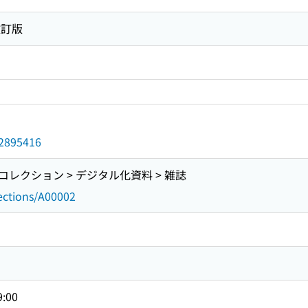
改訂版
d/2895416
レクション > デジタル化資料 > 雑誌
lections/A00002
9:00