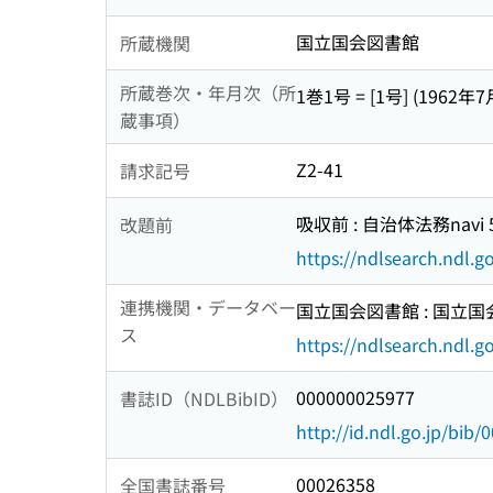
国立国会図書館
所蔵機関
所蔵巻次・年月次（所
1巻1号 = [1号] (1962年7
蔵事項）
Z2-41
請求記号
吸収前 : 自治体法務navi 
改題前
https://ndlsearch.ndl.
連携機関・データベー
国立国会図書館 : 国立
ス
https://ndlsearch.ndl.go
000000025977
書誌ID（NDLBibID）
http://id.ndl.go.jp/bib
00026358
全国書誌番号