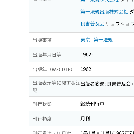
第一法規出版株式会社
ダ
良書普及会
リョウショ 
東京 : 第一法規
出版事項
1962-
出版年月日等
1962
出版年（W3CDTF）
出版表示等に関する注
出版者変遷: 良書普及会 (1巻1号-
記
継続刊行中
刊行状態
月刊
刊行頻度
1巻1号 = [1号] (1962年7
刊行巻次・年月次