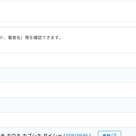
ド、著者名）等を確認できます。
チ ホウキ カブシキ ガイシャ
(
00919586
)
典拠