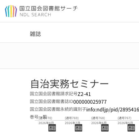
本文へ移動
雑誌
自治実務セミナー
Z2-41
国立国会図書館請求記号
000000025977
国立国会図書館書誌ID
info:ndljp/pid/289541
国立国会図書館永続的識別子
巻号一覧
(通号770)
(通号769)
(通号768)
(通号767)
2026年8月
2026年7月
2026年6月
2026年5月