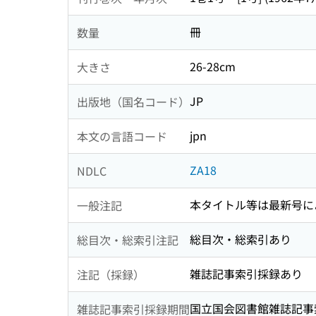
冊
数量
26-28cm
大きさ
JP
出版地（国名コード）
jpn
本文の言語コード
ZA18
NDLC
本タイトル等は最新号に
一般注記
総目次・総索引あり
総目次・総索引注記
雑誌記事索引採録あり
注記（採録）
国立国会図書館雑誌記事索引 3
雑誌記事索引採録期間