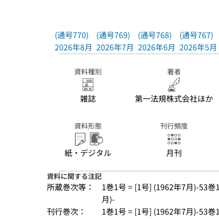
(通号770)
(通号769)
(通号768)
(通号767)
2026年8月
2026年7月
2026年6月
2026年5月
資料種別
著者
雑誌
第一法規株式会社ほか
資料形態
刊行頻度
紙・デジタル
月刊
資料に関する注記
所蔵巻次等：
1巻1号 = [1号] (1962年7月)-53巻1
月)-
刊行巻次：
1巻1号 = [1号] (1962年7月)-53巻1