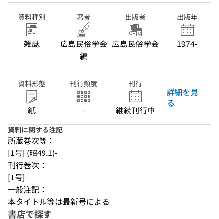
資料種別
著者
出版者
出版年
雑誌
広島民俗学会
広島民俗学会
1974-
編
資料形態
刊行頻度
刊行
詳細を見
る
紙
-
継続刊行中
資料に関する注記
所蔵巻次等：
[1号] (昭49.1)-
刊行巻次：
[1号]-
一般注記：
本タイトル等は最新号による
書店で探す