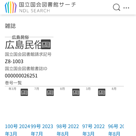
検索を開
メニ
本文へ移動
雑誌
広島民俗
広島民俗
国立国会図書館請求記号
Z8-1003
国立国会図書館書誌ID
000000026251
巻号一覧
100号 2024
99号 2023年
98号 2022年
97号 2022年
96号 2021年
年3月
7月
8月
3月
8月
100号 2024
99号 2023
98号 2022
97号 2022
96号 2021
年3月
年7月
年8月
年3月
年8月