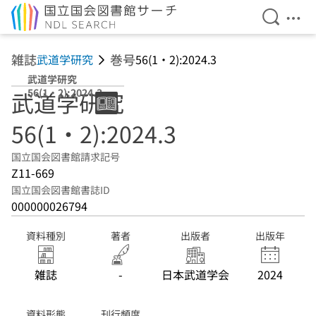
検索を開
メニ
本文へ移動
雑誌
巻号
武道学研究
56(1・2):2024.3
武道学研究
56(1・2):2024.3
武道学研究
56(1・2):2024.3
国立国会図書館請求記号
Z11-669
国立国会図書館書誌ID
000000026794
資料種別
著者
出版者
出版年
雑誌
-
日本武道学会
2024
資料形態
刊行頻度