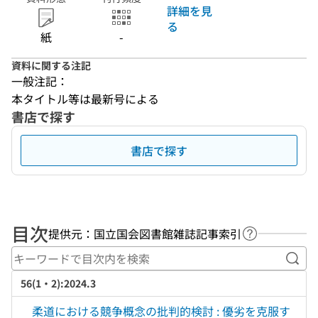
詳細を見
る
紙
-
資料に関する注記
一般注記：
本タイトル等は最新号による
書店で探す
書店で探す
目次
提供元：国立国会図書館雑誌記事索引
ヘルプページ
キー
56(1・2):2024.3
柔道における競争概念の批判的検討 : 優劣を克服す