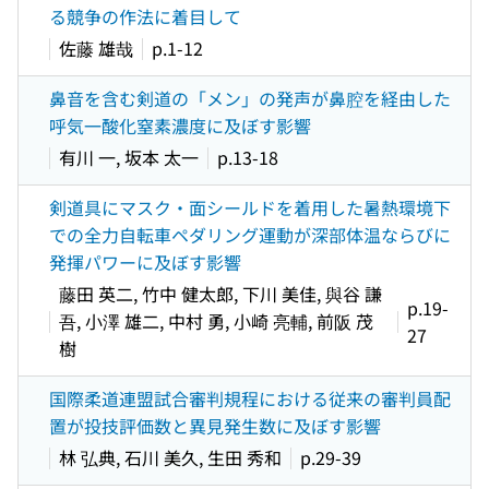
る競争の作法に着目して
佐藤 雄哉
p.1-12
鼻音を含む剣道の「メン」の発声が鼻腔を経由した
呼気一酸化窒素濃度に及ぼす影響
有川 一, 坂本 太一
p.13-18
剣道具にマスク・面シールドを着用した暑熱環境下
での全力自転車ペダリング運動が深部体温ならびに
発揮パワーに及ぼす影響
藤田 英二, 竹中 健太郎, 下川 美佳, 與谷 謙
p.19-
吾, 小澤 雄二, 中村 勇, 小崎 亮輔, 前阪 茂
27
樹
国際柔道連盟試合審判規程における従来の審判員配
置が投技評価数と異見発生数に及ぼす影響
林 弘典, 石川 美久, 生田 秀和
p.29-39