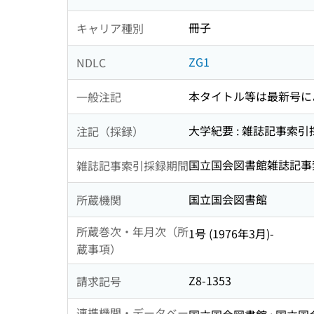
冊子
キャリア種別
ZG1
NDLC
本タイトル等は最新号に
一般注記
大学紀要 : 雑誌記事索
注記（採録）
国立国会図書館雑誌記事索引 (
雑誌記事索引採録期間
国立国会図書館
所蔵機関
所蔵巻次・年月次（所
1号 (1976年3月)-
蔵事項）
Z8-1353
請求記号
連携機関・データベー