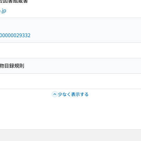
国会図書館蔵書
.jp
/000000029332
物目録規則
少なく表示する