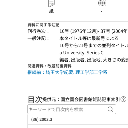
紙
-
資料に関する注記
刊行巻次：
10号 (1976年12月)- 37号 (2004
一般注記：
本タイトル等は最新号による
10号から21号までの並列タイトル: Scienc
a University. Series C
編者, 出版者, 出版地, 大きさの
関連資料・改題前後資料
継続前：埼玉大学紀要. 理工学部工学系
目次
提供元：国立国会図書館雑誌記事索引
ヘ
キーワ
(36) 2003.3