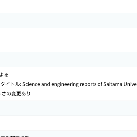
よる
cience and engineering reports of Saitama Universit
大きさの変更あり