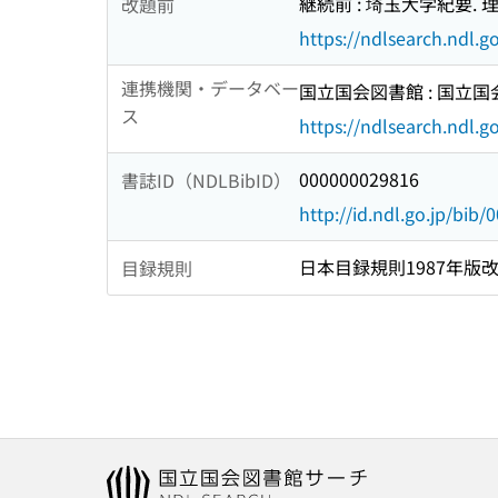
継続前 : 埼玉大学紀要.
改題前
https://ndlsearch.ndl.
連携機関・データベー
国立国会図書館 : 国立
ス
https://ndlsearch.ndl.go
000000029816
書誌ID（NDLBibID）
http://id.ndl.go.jp/bib
日本目録規則1987年版
目録規則