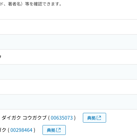
ド、著者名）等を確認できます。
ウ
 ダイガク コウガクブ
(
00635073
)
典拠
ガク
(
00298464
)
典拠