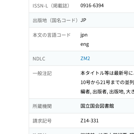
0916-6394
ISSN-L（掲載誌）
JP
出版地（国名コード）
jpn
本文の言語コード
eng
ZM2
NDLC
本タイトル等は最新号に
一般注記
10号から21号までの並列タイトル: S
編者, 出版者, 出版地, 
国立国会図書館
所蔵機関
Z14-331
請求記号