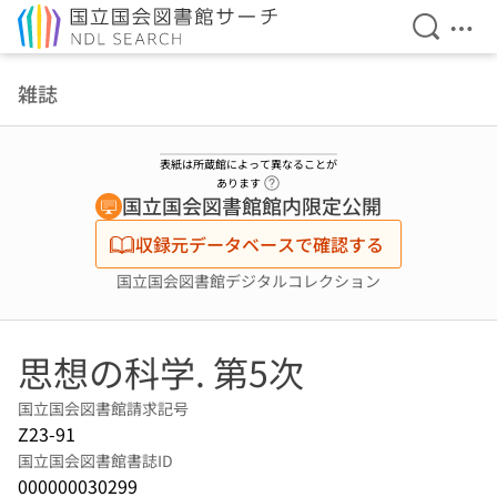
検索を開
メニ
本文へ移動
雑誌
表紙は所蔵館によって異なることが
ヘルプページへのリンク
あります
国立国会図書館館内限定公開
収録元データベースで確認する
国立国会図書館デジタルコレクション
思想の科学. 第5次
国立国会図書館請求記号
Z23-91
国立国会図書館書誌ID
000000030299