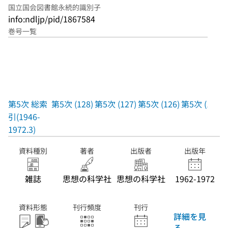
国立国会図書館永続的識別子
info:ndljp/pid/1867584
巻号一覧
第5次 総索
第5次 (128)
第5次 (127)
第5次 (126)
第5次 (125)
引(1946-
1972.3)
資料種別
著者
出版者
出版年
雑誌
思想の科学社
思想の科学社
1962-1972
資料形態
刊行頻度
刊行
詳細を見
る