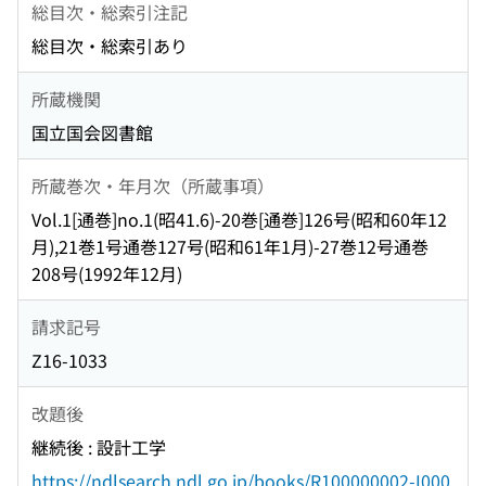
総目次・総索引注記
総目次・総索引あり
所蔵機関
国立国会図書館
所蔵巻次・年月次（所蔵事項）
Vol.1[通巻]no.1(昭41.6)-20巻[通巻]126号(昭和60年12
月),21巻1号通巻127号(昭和61年1月)-27巻12号通巻
208号(1992年12月)
請求記号
Z16-1033
改題後
継続後 : 設計工学
https://ndlsearch.ndl.go.jp/books/R100000002-I000