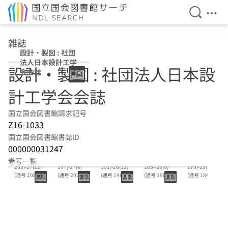
検索を開
メニ
本文へ移動
雑誌
設計・製図 : 社団
法人日本設計工学
設計・製図 : 社団法人日本設
会会誌
計工学会会誌
国立国会図書館請求記号
Z16-1033
国立国会図書館書誌ID
000000031247
27(7) (通号
27(1) (通号
26(7) (通号
26(1) (通号
25(7) (通号
巻号一覧
203)-27(12)
197)-27(6)
191)-26(12)
185)-26(6)
179)-25(12)
(通号 208)
(通号 202)
(通号 196)
(通号 190)
(通号 184)
19920700-
19920100-1
19910700-
19910100-1
19900700-