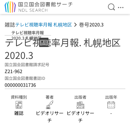
検索を開
メニ
本文へ移動
雑誌
巻号
テレビ視聴率月報 札幌地区
2020.3
テレビ視聴率月報
2020.3 札幌地区
テレビ視聴率月報. 札幌地区
2020.3
国立国会図書館請求記号
Z21-962
国立国会図書館書誌ID
000000031736
資料種別
著者
出版者
出版年
雑誌
ビデオリサー
ビデオリサー
-
チ
チ